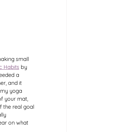
making small 
c Habits
 by 
needed a 
r, and it 
m my yoga 
of your mat, 
 the real goal 
lly 
lear on what 