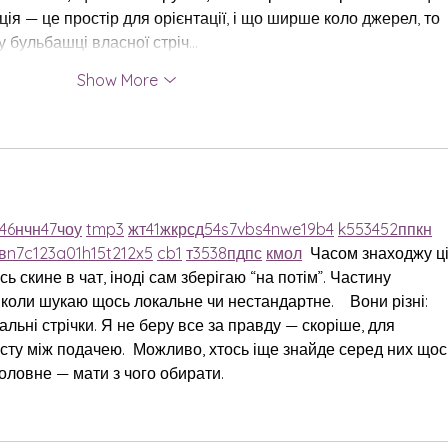
я — це простір для орієнтації, і що ширше коло джерел, то 
у бульбашці власної стріч…
Show More
46
н
чн
47
чо
у
tmp3
жт
41
ж
кр
сд
54
s7
vb
s4
nw
e19
b4
k55
34
52
пп
кн
в
n7
c123
a01
h15
t21
2x5
cb1
т
35
38
пд
пс
км
ол
  Часом знаходжу ці
ь скине в чат, іноді сам зберігаю “на потім”. Частину 
коли шукаю щось локальне чи нестандартне.    Вони різні: 
альні стрічки. Я не беру все за правду — скоріше, для 
сту між подачею.  Можливо, хтось іще знайде серед них щос
оловне — мати з чого обирати. 