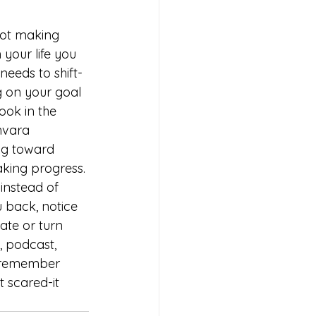
ot making 
 your life you 
needs to shift-
g on your goal 
ook in the 
shvara 
ng toward 
aking progress. 
instead of 
u back, notice 
ate or turn 
, podcast, 
n remember 
 scared-it 