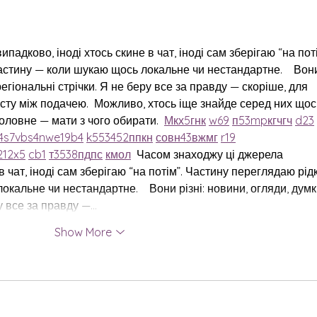
адково, іноді хтось скине в чат, іноді сам зберігаю “на поті
астину — коли шукаю щось локальне чи нестандартне.    Вон
 регіональні стрічки. Я не беру все за правду — скоріше, для 
сту між подачею.  Можливо, хтось іще знайде серед них щос
оловне — мати з чого обирати.  
М
к
х
5
г
нк
w69
п
53
mp
кг
чг
ч
d23
4
s7
vb
s4
nw
e19
b4
k55
34
52
пп
кн
с
о
вн
43
вж
мг
r19
21
2x5
cb1
т
35
38
пд
пс
км
ол
  Часом знаходжу ці джерела 
в чат, іноді сам зберігаю “на потім”. Частину переглядаю рідк
кальне чи нестандартне.    Вони різні: новини, огляди, думки
ру все за правду —…
Show More