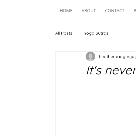
HOME
ABOUT
CONTACT
B
All Posts
Yoga Sutras
heatherbadgeryo
It's never