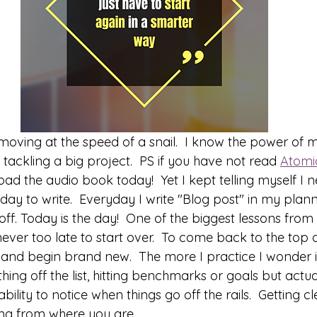
moving at the speed of a snail.  I know the power of 
ackling a big project.  PS if you have not read 
Atomi
d the audio book today!  Yet I kept telling myself I 
ay to write.  Everyday I write "Blog post" in my planne
ff. Today is the day!  One of the biggest lessons fro
s never too late to start over.  To come back to the top 
and begin brand new.  The more I practice I wonder if
hing off the list, hitting benchmarks or goals but actua
bility to notice when things go off the rails.  Getting c
ng from where you are.  