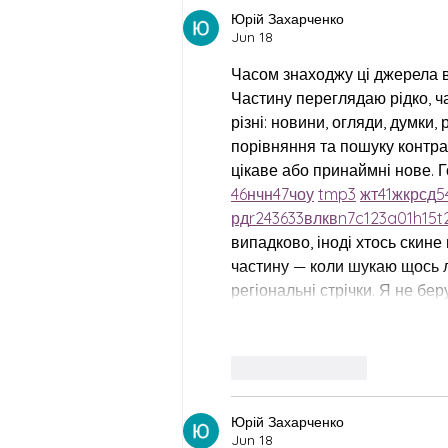
Юрій Захарченко
Jun 18
Часом знаходжу ці джерела вип
Частину переглядаю рідко, ч
різні: новини, огляди, думки,
порівняння та пошуку контра
цікаве або принаймні нове. Г
46
н
чн
47
чо
у
tmp3
жт
41
ж
кр
сд
5
рд
r24
36
33
вл
кв
n7
c123
a01
h15
t
випадково, іноді хтось скине 
частину — коли шукаю щось ло
регіональні стрічки. Я не бе
Like
Reply
Юрій Захарченко
Jun 18