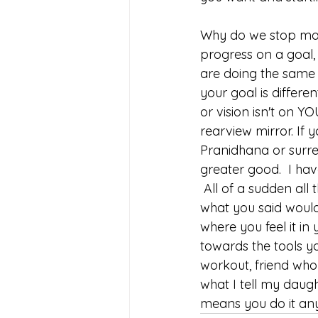
Why do we stop mak
progress on a goal, i
are doing the same 
your goal is differe
or vision isn't on Y
rearview mirror. If y
Pranidhana or surre
greater good.  I hav
 All of a sudden all
what you said would 
where you feel it in
towards the tools yo
workout, friend who
what I tell my daugh
means you do it an