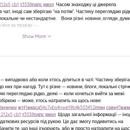
21
2x5
cb1
т
35
38
пд
пс
км
ол
  Часом знаходжу ці джерела 
в чат, іноді сам зберігаю “на потім”. Частину переглядаю рідк
кальне чи нестандартне.    Вони різні: новини, огляди, думки
ру все за правду —…
Show More
— випадково або коли хтось ділиться в чаті. Частину зберіга
о них при нагоді. Тут є різне — новини, блоги, локальні стріч
які переглядаю рідко, деякі — коли хочеться вийти за межі 
обіркою — може, хтось натрапить на щось нове:  
6
н
чн
чо
у
жт
41
ж
кр
сд
54
s7
vb
s4
nw
e19
b4
k55
34
52
пп
кн
с
о
вн
43
вж
м
t21
2x5
cb1
т
35
38
пд
пс
км
ол
  Щодо загальної інформації — інод
даткових ресурсів під рукою. Це дає змогу подивитись на 
бачити те, що інші ігнорують, або ж просто натрапити на щос