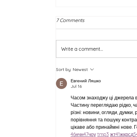
7 Comments
Write a comment...
How NOT to be a Master
Sort by:
Newest
11.16.22
Евгений Ляшко
Jul 16
Часом знаходжу ці джерела вип
Частину переглядаю рідко, ч
різні: новини, огляди, думки,
порівняння та пошуку контра
цікаве або принаймні нове. Г
46
н
чн
47
чо
у
tmp3
жт
41
ж
кр
сд
5