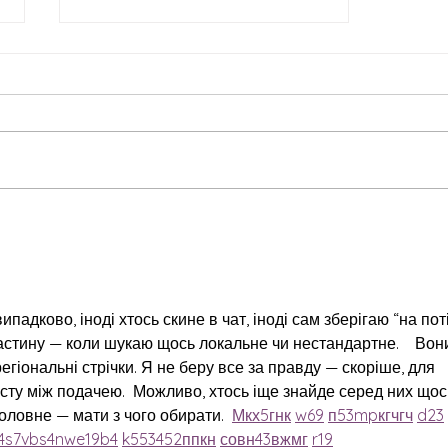
Setting Intentions October
2022
адково, іноді хтось скине в чат, іноді сам зберігаю “на поті
астину — коли шукаю щось локальне чи нестандартне.    Вон
 регіональні стрічки. Я не беру все за правду — скоріше, для 
сту між подачею.  Можливо, хтось іще знайде серед них щос
оловне — мати з чого обирати.  
М
к
х
5
г
нк
w69
п
53
mp
кг
чг
ч
d23
4
s7
vb
s4
nw
e19
b4
k55
34
52
пп
кн
с
о
вн
43
вж
мг
r19