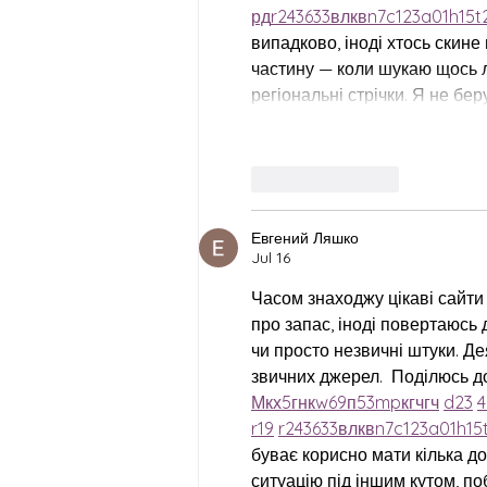
рд
r24
36
33
вл
кв
n7
c123
a01
h15
t
випадково, іноді хтось скине 
частину — коли шукаю щось ло
регіональні стрічки. Я не бе
Like
Reply
Евгений Ляшко
Jul 16
Часом знаходжу цікаві сайти 
про запас, іноді повертаюсь д
чи просто незвичні штуки. Де
звичних джерел.  Поділюсь д
М
к
х
5
г
нк
w69
п
53
mp
кг
чг
ч
d23
4
r19
r24
36
33
вл
кв
n7
c123
a01
h15
буває корисно мати кілька до
ситуацію під іншим кутом, по