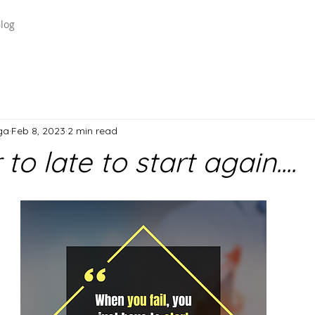
log
ga
Feb 8, 2023
2 min read
 to late to start again....