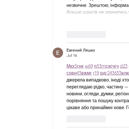
незвичне. Зрештою, інформаці
більше шансів не опинитись 
Like
Reply
Евгений Ляшко
Jul 16
М
к
х
5
г
нк
w69
п
53
mp
кг
чг
ч
d23
с
о
вн
43
вж
мг
r19
рд
r24
36
33
вл
к
джерела випадково, іноді хтос
переглядаю рідко, частину — 
новини, огляди, думки, регіон
порівняння та пошуку контра
цікаве або принаймні нове. Г
Like
Reply